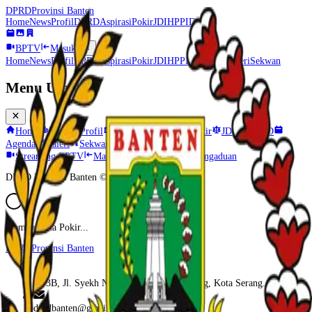
DPRD
Provinsi Banten
Home
News
Profil
DPRD
Aspirasi
Pokir
JDIH
PPID
BPTV
Masuk
Home
News
Profil
DPRD
Aspirasi
Pokir
JDIH
PPID
Agenda
Galeri
Sekwan
Menu Utama
Home
News
Profil
DPRD
Aspirasi
Pokir
JDIH
PPID
Agenda
Galeri
Sekwan
Streaming BPTV
Masuk Admin
Layanan Pengaduan
DPRD Provinsi Banten ©
2026
Memuat data Pokir...
DPRD
Provinsi Banten
KP3B, Jl. Syekh Nawawi Al Bantani, Curug, Kota Serang.
dprdbanten@gmail.com