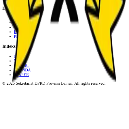
Link
SETDPRD
KPU
BAWASLU
KOMINFO
PEMPROV
Indeks
NEWS
VIDEO
GALERI
AGENDA
EPAPER
©
2026
Sekretariat DPRD Provinsi Banten. All rights reserved.