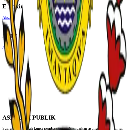
E-Pokir
Akses
JDIH
Arsip
ASPIRASI PUBLIK
Suara Anda adalah kunci pembangunan. Sampaikan aspirasi untuk Banten