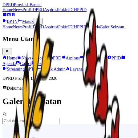
DPRD
Provinsi Banten
Home
News
Profil
DPRD
Aspirasi
Pokir
JDIH
PPID
BPTV
Masuk
Home
News
Profil
DPRD
Aspirasi
Pokir
JDIH
PPID
Agenda
Galeri
Sekwan
Menu Utama
Home
News
Profil
DPRD
Aspirasi
Pokir
JDIH
PPID
Agenda
Galeri
Sekwan
Streaming BPTV
Masuk Admin
Layanan Pengaduan
DPRD Provinsi Banten ©
2026
Dokumentasi
Galeri Kegiatan