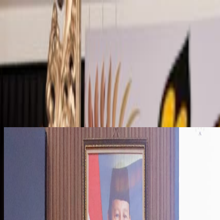
DPRD
Provinsi Banten
Home
News
Profil
DPRD
Aspirasi
Pokir
JDIH
PPID
BPTV
Masuk
Home
News
Profil
DPRD
Aspirasi
Pokir
JDIH
PPID
Agenda
Galeri
Sekwan
Menu Utama
Home
News
Profil
DPRD
Aspirasi
Pokir
JDIH
PPID
Agend
Streaming BPTV
Masuk Admin
Layanan Pengaduan
DPRD Provinsi Banten ©
2026
KABAR
•
06 August 2026
DPRD Banten Gelar Rapat Paripurna Penjelasa