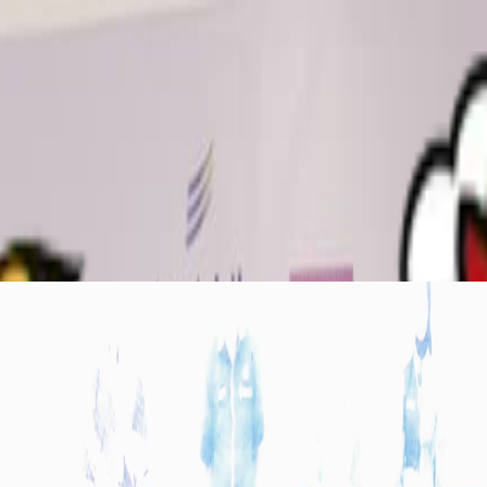
a
Galeri
Sekwan
n Usul Raperda